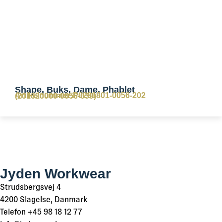
Shape, Buks, Dame, Phablet
Artikelnummer:P0291801-0056-202
(201620000-0056-039)
Jyden Workwear
Strudsbergsvej 4
4200 Slagelse, Danmark
Telefon +45 98 18 12 77