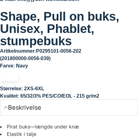
Shape, Pull on buks,
Unisex, Phablet,
stumpebuks
Artikelnummer:P0295101-0056-202
(201800000-0056-039)
Farve:
Navy
Størrelse:
2XS-6XL
Kvalitet:
65/32/3% PES/CO/EOL - 215 gr/m2
Beskrivelse
Pirat buks—længde under knæ
Elastik i talje