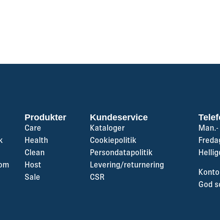
Produkter
Kundeservice
Telef
Care
Kataloger
Man.- 
k
Health
Cookiepolitik
Fredag
Clean
Persondatapolitik
Helli
com
Host
Levering/returnering
Kontor
Sale
CSR
God 