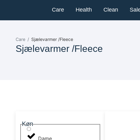
Care
Health
Clean
Sal
Care
Sjælevarmer /Fleece
Sjælevarmer /Fleece
Køn
Dame