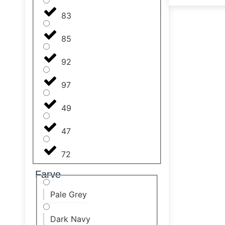
83
85
92
97
49
47
72
Farve
Pale Grey
Dark Navy