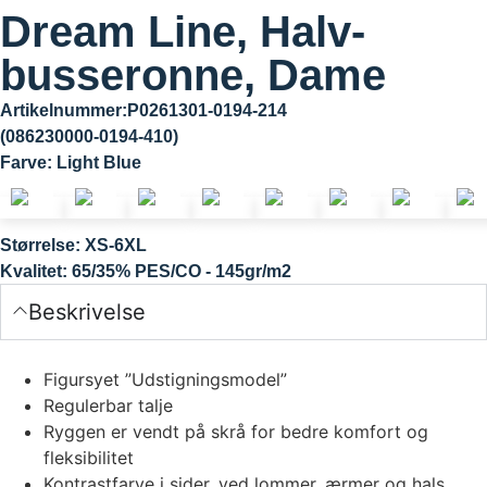
Dream Line, Halv-
busseronne, Dame
Artikelnummer:P0261301-0194-214
(086230000-0194-410)
Farve:
Light Blue
Størrelse:
XS-6XL
Kvalitet:
65/35% PES/CO - 145gr/m2
Beskrivelse
Figursyet ”Udstigningsmodel”
Regulerbar talje
Ryggen er vendt på skrå for bedre komfort og
fleksibilitet
Kontrastfarve i sider, ved lommer, ærmer og hals