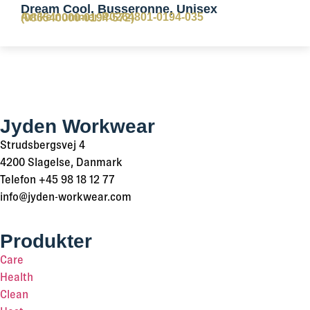
Dream Cool, Busseronne, Unisex
Artikelnummer:P0264801-0194-035
(086540000-0194-572)
Jyden Workwear
Strudsbergsvej 4
4200 Slagelse, Danmark
Telefon +45 98 18 12 77
info@jyden-workwear.com
Produkter
Care
Health
Clean