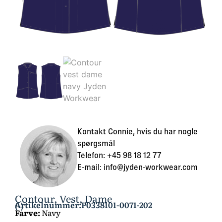
Kontakt Connie, hvis du har nogle
spørgsmål
Telefon: +45 98 18 12 77
E-mail: info@jyden-workwear.com
Contour, Vest, Dame
Artikelnummer:P0338101-0071-202
(-)
Farve:
Navy