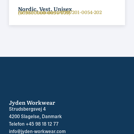
Nordic, Vest, Unisex
Artikelnummer:P0307201-0054-202
(309800000-0054-039)
Jyden Workwear
Strudsbergsvej 4
4200 Slagelse, Danmark
Telefon +45 98 18 12 77
info@jyden-workwear.com